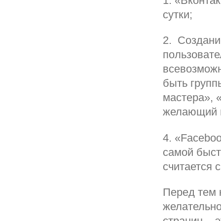
1. «Вконта
сутки;
2. Создани
пользовате
всевозможн
быть групп
мастера», 
желающий м
4. «Facebo
самой быст
считается 
Перед тем 
желательно
страниц – 