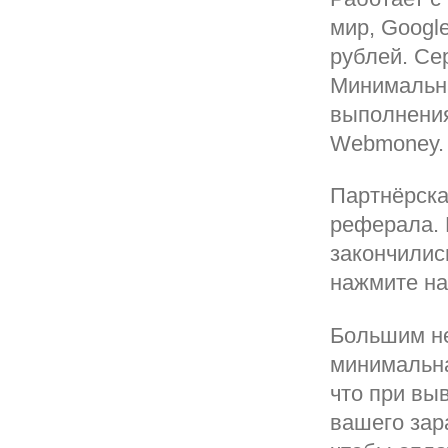
мир, Googl
рублей. Се
Минимальна
выполнения
Webmoney.
Партнёрска
реферала. 
закончилис
нажмите на
Большим не
минимальна
что при вы
вашего зар