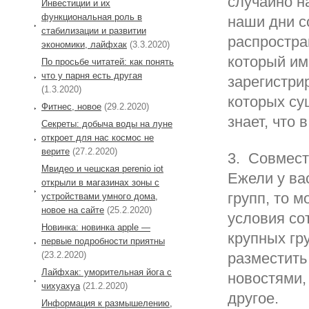
случайно н
Инвестиции и их
функциональная роль в
наши дни с
стабилизации и развитии
распростра
экономики, лайфхак
(3.3.2020)
который им
По просьбе читатей: как понять
что у парня есть другая
зарегистри
(1.3.2020)
которых су
Фитнес, новое
(29.2.2020)
знает, что
Секреты: добыча воды на луне
откроет для нас космос не
верите
(27.2.2020)
3. Совмест
Мвидео и чешская perenio iot
Ежели у ва
открыли в магазинах зоны с
групп, то 
устройствами умного дома,
новое на сайте
(25.2.2020)
условия со
Новинка: новинка apple —
крупных гр
первые подробности приятны
(23.2.2020)
разместить
Лайфхак: уморительная йога с
новостями,
чихуахуа
(21.2.2020)
другое.
Информация к размышелению,