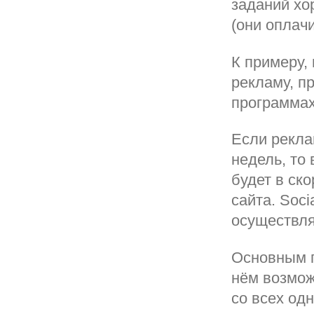
заданий хо
(они оплачи
К примеру,
рекламу, п
программах
Если рекла
недель, то
будет в ск
сайта. Soci
осуществля
Основным п
нём возмож
со всех од