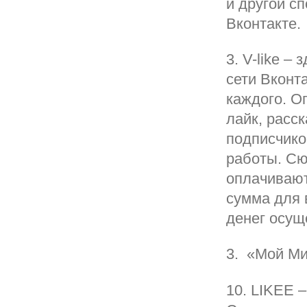
и другой с
Вконтакте.
3. V-like –
сети Вконт
каждого. О
лайк, расск
подписчико
работы. Сю
оплачивают
сумма для 
денег осущ
3. «Мой Ми
10. LIKEE 