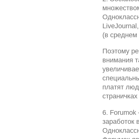
множеством
Одноклассни
LiveJournal
(в среднем 
Поэтому ре
внимания т
увеличивае
специальны
платят люд
страничках 
6. Forumok 
заработок 
Одноклассн