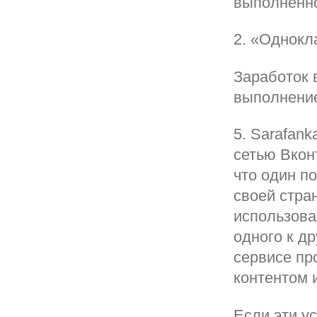
выполненно
2. «Однокл
Заработок 
выполнение
5. Sarafan
сетью Вкон
что один п
своей стра
использова
одного к д
сервисе пр
контентом и
Если эти у